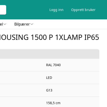
Logg inn
Opprett bruker
el
Bilpærer
OUSING 1500 P 1XLAMP IP65
RAL 7040
LED
G13
158,5 cm