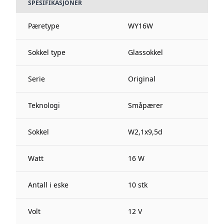
SPESIFIKASJONER
Pæretype
WY16W
Sokkel type
Glassokkel
Serie
Original
Teknologi
Småpærer
Sokkel
W2,1x9,5d
Watt
16 W
Antall i eske
10 stk
Volt
12 V