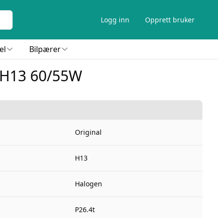
Logg inn
Opprett bruker
el
Bilpærer
 H13 60/55W
Original
H13
Halogen
P26.4t