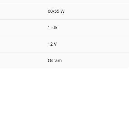
60/55 W
1 stk
12 V
Osram