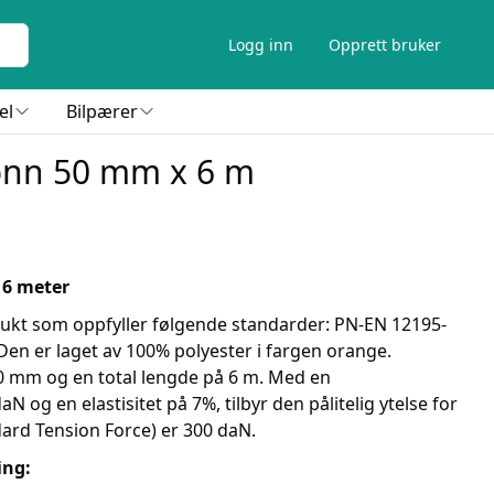
Logg inn
Opprett bruker
el
Bilpærer
tonn 50 mm x 6 m
 6 meter
odukt som oppfyller følgende standarder: PN-EN 12195-
Den er laget av 100% polyester i fargen orange.
0 mm og en total lengde på 6 m. Med en
N og en elastisitet på 7%, tilbyr den pålitelig ytelse for
ndard Tension Force) er 300 daN.
ing: