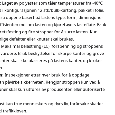
:
Laget av polyester som tåler temperaturer fra -40°C
s i konfigurasjonen 12 stk/bulk-kartong, pakket i folie.
 stroppene basert på lastens type, form, dimensjoner
ffisienten mellom lasten og kjøretøyets lasteflate. Bruk
etsfesting og fire stropper for å surre lasten. Kun
ige defekter eller knuter skal brukes.
Maksimal belastning (LC), forspenning og stroppens
 å vurdere. Bruk beskyttelse for skarpe kanter og grove
nter skal ikke plasseres på lastens kanter, og kroker
n.
n:
Inspeksjoner etter hver bruk for å oppdage
an påvirke sikkerheten. Rengjør stroppen kun ved å
oner skal kun utføres av produsenten eller autoriserte
 last kan true menneskers og dyrs liv, forårsake skader
 trafikkloven.