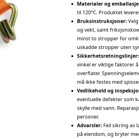
Materialer og emballasje
til 120°C. Produktet levere
Bruksinstruksjoner:
Velg
og vekt, samt friksjonskoe
minst to stropper for omkr
uskadde stropper uten synl
Sikkerhetsretningslinjer:
vinkel er viktige faktorer
overflater. Spenningseleme
må ikke festes med spisse
Vedlikehold og inspeksjo
eventuelle defekter som k
skylle med vann. Reparasj
personer.
Advarsler:
Feil sikring av
på eiendom, og bryter med