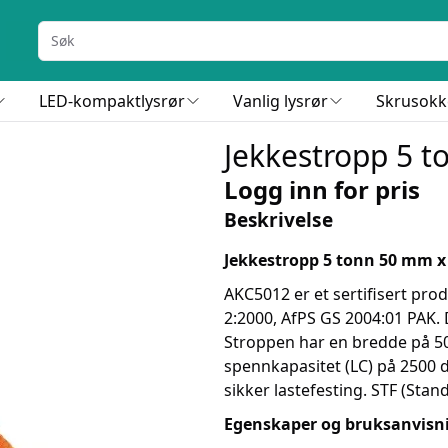
LED-kompaktlysrør
Vanlig lysrør
Skrusokk
Jekkestropp 5 
Logg inn for pris
Beskrivelse
Jekkestropp 5 tonn 50 mm x
AKC5012 er et sertifisert pr
2:2000, AfPS GS 2004:01 PAK. 
Stroppen har en bredde på 5
spennkapasitet (LC) på 2500 da
sikker lastefesting. STF (Sta
Egenskaper og bruksanvisn