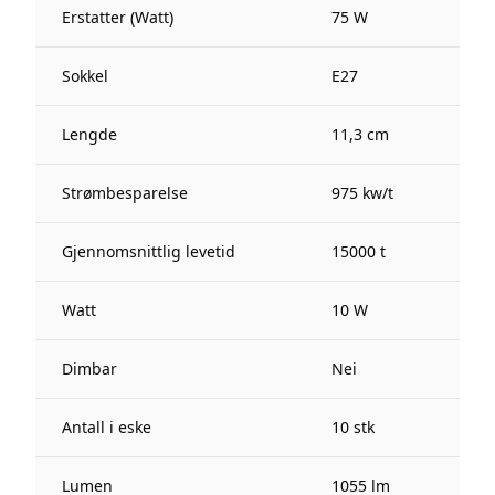
Erstatter (Watt)
75 W
Sokkel
E27
Lengde
11,3 cm
Strømbesparelse
975 kw/t
Gjennomsnittlig levetid
15000 t
Watt
10 W
Dimbar
Nei
Antall i eske
10 stk
Lumen
1055 lm