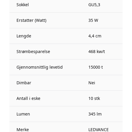
Sokkel
GU5,3
Erstatter (Watt)
35 W
Lengde
4,4 cm
Strømbesparelse
468 kw/t
Gjennomsnittlig levetid
15000 t
Dimbar
Nei
Antall i eske
10 stk
Lumen
345 lm
Merke
LEDVANCE